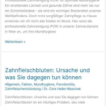
Professionelle Zahnreinigung (PZR) für optimale Mundhygiene
Ein strahlendes Lächeln und gesunde Zähne sind mehr als nur
ein Schönheitsideal – sie sind ein wichtiger Bestandteil unseres
Wohlbefindens. Doch trotz sorgfältiger Zahnpflege zu Hause
erreichen wir oft nicht alle Stellen im Mund. Hier setzt die
professionelle Zahnreinigung (PZR) in unserer Zahnarztpraxis
in Wien an, um Ihre Mundhygiene
Weiterlesen »
Zahnfleischbluten:
Ursache
Zahnfleischbluten: Ursache und
und
was
was Sie dagegen tun können
Sie
Allgemein
,
Fakten
,
Mundhygiene
,
Parodontitis
,
dagegen
Zahnfleischentzündung
/
Dr. Cora Haller-Waschak
tun
können
Zahnfleischbluten: Ursache und was Sie dagegen tun können
Zahnfleischbluten ist ein häufiges Problem, das viele