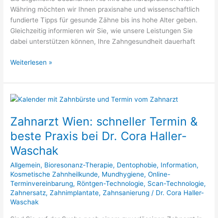
Zahngesundheit
Währing möchten wir Ihnen praxisnahe und wissenschaftlich
fundierte Tipps für gesunde Zähne bis ins hohe Alter geben.
Gleichzeitig informieren wir Sie, wie unsere Leistungen Sie
dabei unterstützen können, Ihre Zahngesundheit dauerhaft
Weiterlesen »
Zahnarzt
Wien:
Zahnarzt Wien: schneller Termin &
schneller
Termin
beste Praxis bei Dr. Cora Haller-
&
Waschak
beste
Praxis
Allgemein
,
Bioresonanz-Therapie
,
Dentophobie
,
Information
,
bei
Kosmetische Zahnheilkunde
,
Mundhygiene
,
Online-
Terminvereinbarung
,
Röntgen-Technologie
,
Scan-Technologie
,
Dr.
Zahnersatz
,
Zahnimplantate
,
Zahnsanierung
/
Dr. Cora Haller-
Cora
Waschak
Haller-
Waschak