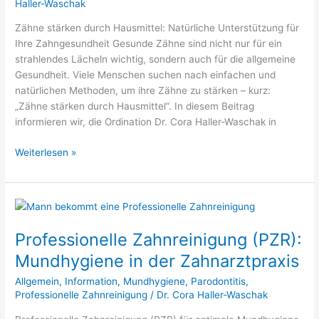
für
Haller-Waschak
gesunde
Zähne stärken durch Hausmittel: Natürliche Unterstützung für
Zähne
Ihre Zahngesundheit Gesunde Zähne sind nicht nur für ein
strahlendes Lächeln wichtig, sondern auch für die allgemeine
Gesundheit. Viele Menschen suchen nach einfachen und
natürlichen Methoden, um ihre Zähne zu stärken – kurz:
„Zähne stärken durch Hausmittel“. In diesem Beitrag
informieren wir, die Ordination Dr. Cora Haller-Waschak in
Weiterlesen »
Professionelle
Zahnreinigung
Professionelle Zahnreinigung (PZR):
(PZR):
Mundhygiene
Mundhygiene in der Zahnarztpraxis
in
Allgemein
,
Information
,
Mundhygiene
,
Parodontitis
,
der
Professionelle Zahnreinigung
/
Dr. Cora Haller-Waschak
Zahnarztpraxis