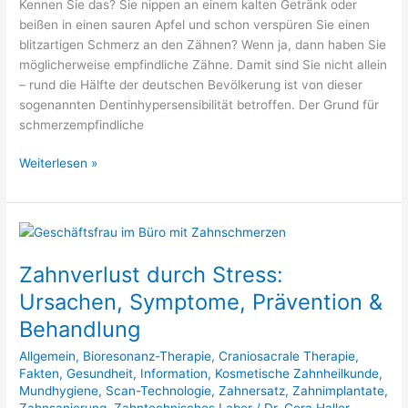
und
Kennen Sie das? Sie nippen an einem kalten Getränk oder
Ursachen
beißen in einen sauren Apfel und schon verspüren Sie einen
blitzartigen Schmerz an den Zähnen? Wenn ja, dann haben Sie
möglicherweise empfindliche Zähne. Damit sind Sie nicht allein
– rund die Hälfte der deutschen Bevölkerung ist von dieser
sogenannten Dentinhypersensibilität betroffen. Der Grund für
schmerzempfindliche
Weiterlesen »
Zahnverlust
durch
Zahnverlust durch Stress:
Stress:
Ursachen,
Ursachen, Symptome, Prävention &
Symptome,
Behandlung
Prävention
&
Allgemein
,
Bioresonanz-Therapie
,
Craniosacrale Therapie
,
Behandlung
Fakten
,
Gesundheit
,
Information
,
Kosmetische Zahnheilkunde
,
Mundhygiene
,
Scan-Technologie
,
Zahnersatz
,
Zahnimplantate
,
Zahnsanierung
,
Zahntechnisches Labor
/
Dr. Cora Haller-