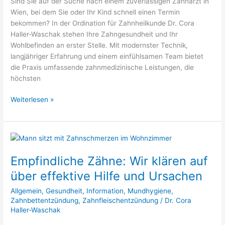
Sind Sie auf der Suche nach einem zuverlässigen Zahnarzt in
Wien, bei dem Sie oder Ihr Kind schnell einen Termin
bekommen? In der Ordination für Zahnheilkunde Dr. Cora
Haller-Waschak stehen Ihre Zahngesundheit und Ihr
Wohlbefinden an erster Stelle. Mit modernster Technik,
langjähriger Erfahrung und einem einfühlsamen Team bietet
die Praxis umfassende zahnmedizinische Leistungen, die
höchsten
Weiterlesen »
Empfindliche
Zähne:
Empfindliche Zähne: Wir klären auf
Wir
klären
über effektive Hilfe und Ursachen
auf
Allgemein
,
Gesundheit
,
Information
,
Mundhygiene
,
über
Zahnbettentzündung
,
Zahnfleischentzündung
/
Dr. Cora
effektive
Haller-Waschak
Hilfe