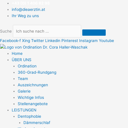
Zum
+43 (0) 1 406 82 98
Inhalt
info@dieaerztin.at
springen
Ihr Weg zu uns
Suche
Facebook-f
Xing
Twitter
Linkedin
Pinterest
Instagram
Youtube
Home
ÜBER UNS
Ordination
360-Grad-Rundgang
Team
Auszeichnungen
Galerie
Wichtige Infos
Stellenangebote
LEISTUNGEN
Dentophobie
Dämmerschlaf