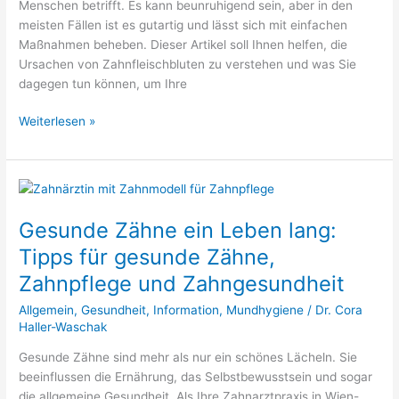
Menschen betrifft. Es kann beunruhigend sein, aber in den
meisten Fällen ist es gutartig und lässt sich mit einfachen
Maßnahmen beheben. Dieser Artikel soll Ihnen helfen, die
Ursachen von Zahnfleischbluten zu verstehen und was Sie
dagegen tun können, um Ihre
Weiterlesen »
Gesunde
Zähne
Gesunde Zähne ein Leben lang:
ein
Leben
Tipps für gesunde Zähne,
lang:
Zahnpflege und Zahngesundheit
Tipps
für
Allgemein
,
Gesundheit
,
Information
,
Mundhygiene
/
Dr. Cora
gesunde
Haller-Waschak
Zähne,
Gesunde Zähne sind mehr als nur ein schönes Lächeln. Sie
Zahnpflege
beeinflussen die Ernährung, das Selbstbewusstsein und sogar
und
die allgemeine Gesundheit. Als Ihre Zahnarztpraxis in Wien-