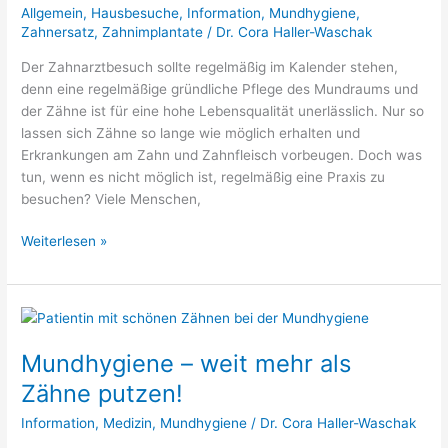
Sie
Allgemein
,
Hausbesuche
,
Information
,
Mundhygiene
,
auch
Zahnersatz
,
Zahnimplantate
/
Dr. Cora Haller-Waschak
zu
Der Zahnarztbesuch sollte regelmäßig im Kalender stehen,
Hause!
denn eine regelmäßige gründliche Pflege des Mundraums und
der Zähne ist für eine hohe Lebensqualität unerlässlich. Nur so
lassen sich Zähne so lange wie möglich erhalten und
Erkrankungen am Zahn und Zahnfleisch vorbeugen. Doch was
tun, wenn es nicht möglich ist, regelmäßig eine Praxis zu
besuchen? Viele Menschen,
Weiterlesen »
Mundhygiene
–
Mundhygiene – weit mehr als
weit
mehr
Zähne putzen!
als
Information
,
Medizin
,
Mundhygiene
/
Dr. Cora Haller-Waschak
Zähne
putzen!