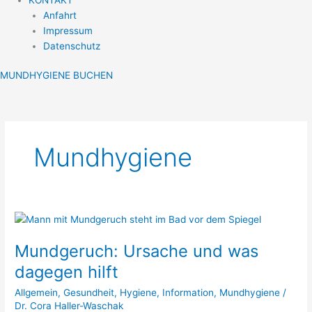
Anfahrt
Impressum
Datenschutz
MUNDHYGIENE BUCHEN
Mundhygiene
Mundgeruch:
Ursache
Mundgeruch: Ursache und was
und
was
dagegen hilft
dagegen
Allgemein
,
Gesundheit
,
Hygiene
,
Information
,
Mundhygiene
/
hilft
Dr. Cora Haller-Waschak