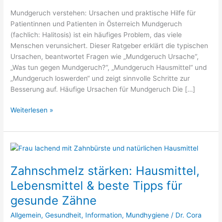
Mundgeruch verstehen: Ursachen und praktische Hilfe für
Patientinnen und Patienten in Österreich Mundgeruch
(fachlich: Halitosis) ist ein häufiges Problem, das viele
Menschen verunsichert. Dieser Ratgeber erklärt die typischen
Ursachen, beantwortet Fragen wie „Mundgeruch Ursache“,
„Was tun gegen Mundgeruch?“, „Mundgeruch Hausmittel“ und
„Mundgeruch loswerden“ und zeigt sinnvolle Schritte zur
Besserung auf. Häufige Ursachen für Mundgeruch Die […]
Weiterlesen »
Zahnschmelz
stärken:
Zahnschmelz stärken: Hausmittel,
Hausmittel,
Lebensmittel
Lebensmittel & beste Tipps für
&
gesunde Zähne
beste
Tipps
Allgemein
,
Gesundheit
,
Information
,
Mundhygiene
/
Dr. Cora