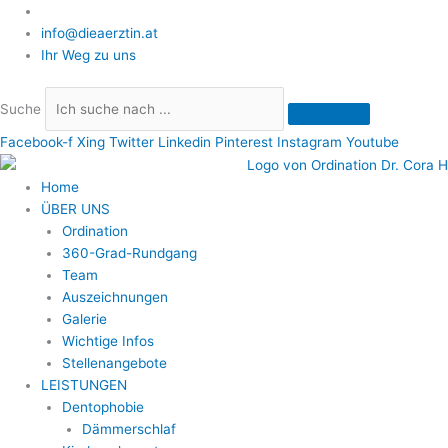
Zum
+43 (0) 1 406 82 98
Inhalt
info@dieaerztin.at
springen
Ihr Weg zu uns
Suche
Facebook-f
Xing
Twitter
Linkedin
Pinterest
Instagram
Youtube
Home
ÜBER UNS
Ordination
360-Grad-Rundgang
Team
Auszeichnungen
Galerie
Wichtige Infos
Stellenangebote
LEISTUNGEN
Dentophobie
Dämmerschlaf