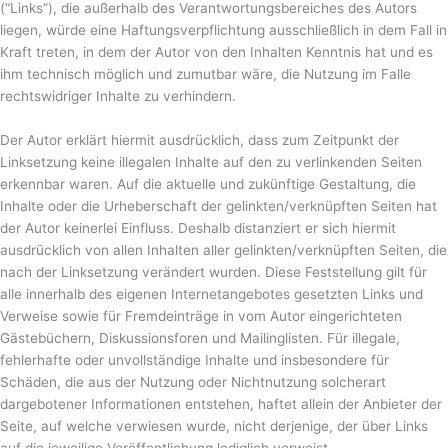
(“Links”), die außerhalb des Verantwortungsbereiches des Autors
liegen, würde eine Haftungsverpflichtung ausschließlich in dem Fall in
Kraft treten, in dem der Autor von den Inhalten Kenntnis hat und es
ihm technisch möglich und zumutbar wäre, die Nutzung im Falle
rechtswidriger Inhalte zu verhindern.
Der Autor erklärt hiermit ausdrücklich, dass zum Zeitpunkt der
Linksetzung keine illegalen Inhalte auf den zu verlinkenden Seiten
erkennbar waren. Auf die aktuelle und zukünftige Gestaltung, die
Inhalte oder die Urheberschaft der gelinkten/verknüpften Seiten hat
der Autor keinerlei Einfluss. Deshalb distanziert er sich hiermit
ausdrücklich von allen Inhalten aller gelinkten/verknüpften Seiten, die
nach der Linksetzung verändert wurden. Diese Feststellung gilt für
alle innerhalb des eigenen Internetangebotes gesetzten Links und
Verweise sowie für Fremdeinträge in vom Autor eingerichteten
Gästebüchern, Diskussionsforen und Mailinglisten. Für illegale,
fehlerhafte oder unvollständige Inhalte und insbesondere für
Schäden, die aus der Nutzung oder Nichtnutzung solcherart
dargebotener Informationen entstehen, haftet allein der Anbieter der
Seite, auf welche verwiesen wurde, nicht derjenige, der über Links
auf die jeweilige Veröffentlichung lediglich verweist.