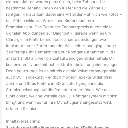
ein paar Jahren war es ganz üblich, beim Zahnarzt für
bestimmte Behandlungen den Kiefer und die Zähne zu
röntgen. Heraus kam dabei eine Art Bilder – ähnlich wie Fotos –
der Zähne inklusive Wurzel und Kieferknochen in
Frontalansicht. Das Team der Zahnarztpraxis nutzte diese
digitalen Abbildungen zur Diagnostik, gerade wenn es um
Chirurgie im Kieferbereich oder andere Leistungen wie
Implantate oder Entfernung der Weisheitszähne ging. Lange
Zeit fertigte Ihr Dentalchirurg nur Röntgenaufnahmen in 2D
anstatt in 3D an, weil die zeitaufwendigen Bilder mittels CT
kostenintensiv und mit hoher Strahlenbelastung einhergingen.
Doch heutzutage ist es mittels digitale Volumentomographie –
auch DVT abgekürzt – endlich möglich, exakte Bilder Ihrer
Zähne und Ihres Kiefers in 3D anzufertigen, ohne die
Strahlenbelastung auf die Patienten zu erhöhen. Wie das
funktioniert, welche Vorteile das 3D-Röntgensystem mit sich
bringt und wann es für Ihre Mundhygiene eingesetzt wird,
erfahren Sie hier!
Inhaltsverzeichnis:
3 häufig gestellte Fragen rund um das 3D-Röntgen bei