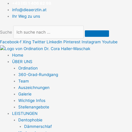
Zum
+43 (0) 1 406 82 98
Inhalt
info@dieaerztin.at
springen
Ihr Weg zu uns
Suche
Facebook-f
Xing
Twitter
Linkedin
Pinterest
Instagram
Youtube
Home
ÜBER UNS
Ordination
360-Grad-Rundgang
Team
Auszeichnungen
Galerie
Wichtige Infos
Stellenangebote
LEISTUNGEN
Dentophobie
Dämmerschlaf