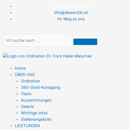
Zum
+43 (0) 1 406 82 98
Inhalt
info@dieaerztin.at
springen
Ihr Weg zu uns
Suche
Home
ÜBER UNS
Ordination
360-Grad-Rundgang
Team
Auszeichnungen
Galerie
Wichtige Infos
Stellenangebote
LEISTUNGEN