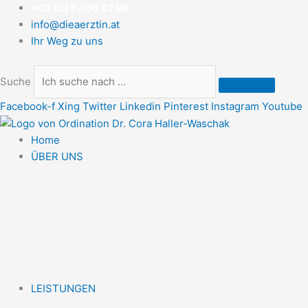
Zum
+43 (0) 1 406 82 98
Inhalt
info@dieaerztin.at
springen
Ihr Weg zu uns
Suche
Facebook-f
Xing
Twitter
Linkedin
Pinterest
Instagram
Youtube
Home
ÜBER UNS
LEISTUNGEN